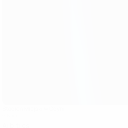
Stadion Miejski w Gdyni
Gdynia
Arbitres