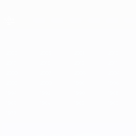
Passer
au
contenu
principal
Championnat d'Europe des moins de 21 ans
2025
2023
2021
2019
2017
2015
2013
2011
2009
2
2025
2023
2021
2019
2017
2015
2013
2011
2009
2007
2006
2004
2002
2000
1998
1996
1994
1992
1990
1988
1986
1984
1982
1980
1978