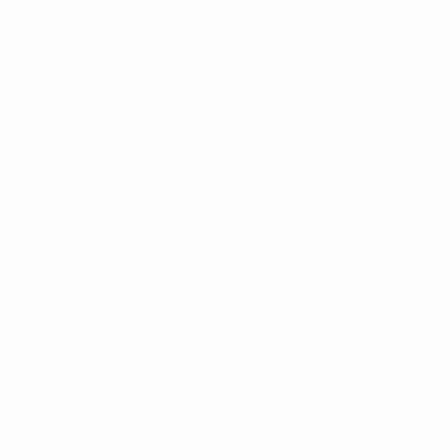
La désignation UEFA, le logo de l'UEFA et toutes les marques liées
aux compétitions de l'UEFA sont protégés en tant que marques
et/ou droits d'auteur de l'UEFA. Toute utilisation de ces marques
déposées à des fins commerciales est interdite. L'utilisation de la
plate-forme UEFA.com implique que vous acceptez les Conditions
générales et les Dispositions en matière de vie privée.