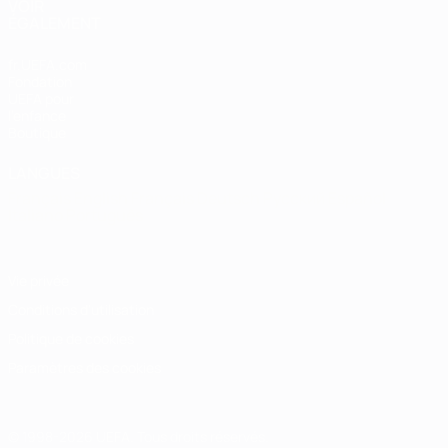
VOIR
ÉGALEMENT
fr.UEFA.com
Fondation
UEFA pour
l'enfance
Boutique
LANGUES
Français
English
Français
Deutsch
Русский
Español
Italiano
Português
Vie privée
Conditions d'utilisation
Politique de cookies
Paramètres des cookies
© 1998-2026 UEFA. Tous droits réservés.