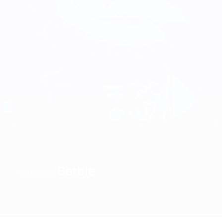
Serbie
VAINQUEUR
Accueil
Matches
Groupes
Stats
Équipes