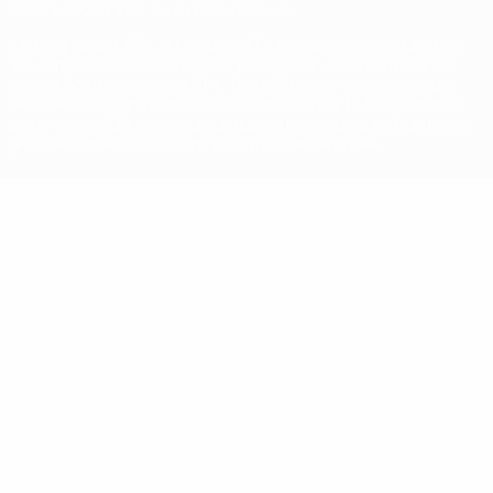
© 1998-2026 UEFA. Tous droits réservés.
La désignation UEFA, le logo de l'UEFA et toutes les marques liées
aux compétitions de l'UEFA sont protégés en tant que marques
et/ou droits d'auteur de l'UEFA. Toute utilisation de ces marques
déposées à des fins commerciales est interdite. L'utilisation de la
plate-forme UEFA.com implique que vous acceptez les Conditions
générales et les Dispositions en matière de vie privée.