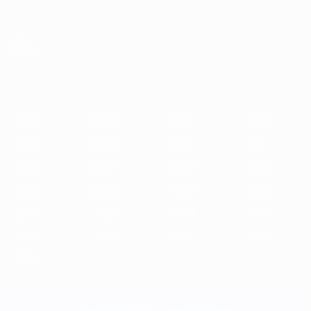
Passer
au
contenu
principal
Championnat d'Europe des moins de 21 ans
2025
2023
2021
2019
2017
2015
2013
2011
2009
2
2025
2023
2021
2019
2017
2015
2013
2011
2009
2007
2006
2004
2002
2000
1998
1996
1994
1992
1990
1988
1986
1984
1982
1980
1978