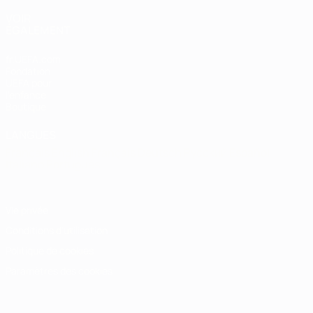
VOIR
ÉGALEMENT
fr.UEFA.com
Fondation
UEFA pour
l'enfance
Boutique
LANGUES
Français
English
Français
Deutsch
Русский
Español
Italiano
Português
Vie privée
Conditions d'utilisation
Politique de cookies
Paramètres des cookies