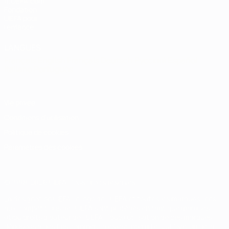
fr.UEFA.com
Fondation
UEFA pour
l'enfance
LANGUES
Français
English
Français
Deutsch
Русский
Español
Italiano
Português
Vie privée
Conditions d'utilisation
Politique de cookies
Paramètres des cookies
© 1998-2026 UEFA. Tous droits réservés.
La désignation UEFA, le logo de l'UEFA et toutes les marques liées
aux compétitions de l'UEFA sont protégés en tant que marques
et/ou droits d'auteur de l'UEFA. Toute utilisation de ces marques
déposées à des fins commerciales est interdite. L'utilisation de la