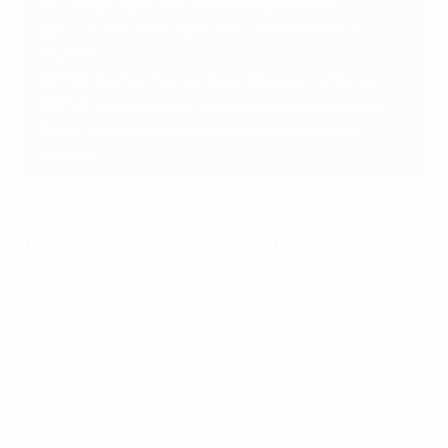
71
: Virgili signe une superbe égalisation
e
84
: Léo Nannetti repousse une tentative de
Kluivert
e
90
+5
: Cortes marque de la tête pour le Barça
e
90
+7
: Iago égalise in extremis d'une tête lobée
T.a.b.
: Carbone transforme le tir au but de la
victoire
Le match : Flamengo, le doublé
Presque un an jour pour jour après avoir battu