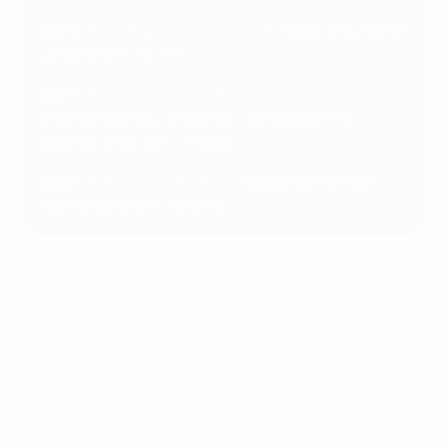
2024 :
Flamengo 2-1 Olympiacos
, Maracanã, Rio de
Janeiro (aff. : 31 237)
2023 :
Boca Juniors 1-1 AZ Alkmaar (4-1 t.a.b.)
,
Estadio Alberto J. Armando « La Bombonera »,
Buenos Aires (aff. : 37 386)
2022 :
Peñarol 0-1 Benfica
, Estádio Centenario,
Montevideo (aff. : 40 579)
Compos
Flamengo
: Léo Nannetti, Daniel Sales, João Victor,
e
Iago, Gusttavo (Carbone, 57
), João Alves (Fabiano,
e
e
78
), Guilherme (Pablo Lúcio, 64
), Lorran, Matheus
e
Goncalves, Joshua (Felipe Teresa, 78
), Pedro Leão
e
(Ogundana, 57
)