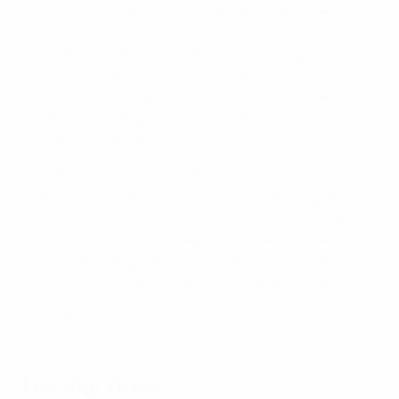
au but, il est devenu l'histoire de deux capitaines.
D'abord, le capitaine du Barça, Álvaro Cortes, a repris
de la tête un corner pour offrir une victoire qui semblait
acquise à son équipe. Mais quelques instants plus tard,
Iago, le capitaine de Flamengo, a envoyé une tête lobée
au-dessus d'Aller pour faire exploser le Maracanã et
arracher la séance de tirs au but.
Les deux équipes ayant manqué un tir au but chacune,
la séance est allée jusqu'à la mort subite et, après que
Léo Nannetti a plongé sur sa droite pour repousser la
tentative de Marcos Parriego, Carbone est devenu le
héros de Flamengo en transformant son tir au but pour
assurer une nouvelle soirée mémorable à son équipe.
Stats et feuille de match
Les réactions