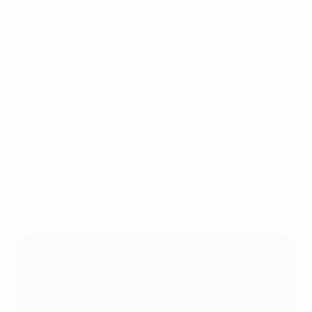
Léo Nannetti, gardien de Flamengo
:
« Je n'ai pas les
mots pour décrire cela ! Nous avons joué sur nos points
forts, nous avons gagné et je ne peux pas décrire mon
bonheur. Nous y avons toujours cru, nous avons
toujours senti que c'était possible et nous avons réussi
à l'emporter. »
Álvaro Cortes, capitaine du FC Barcelona
: « Nous
avons fait un bon match et ce n'est pas ce que nous
méritions, mais c'est le football et nous allons
apprendre de cette expérience. Je suis fier de la façon
dont nous nous sommes battus jusqu'à la fin, mais
félicitations à Flamengo. Cela nous rendra meilleurs. »
Palmarès de la Coupe Intercontinentale des
moins de 20 ans
2025 :
Flamengo 2-2 FC Barcelona (6-5 t.a.b.)
,
Maracanã, Rio de Janeiro (aff. : 45 656)