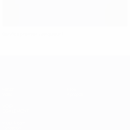
Benfica premier vainqueur !
Coupe intercontinentale des moins de
Match
Infos
Vidéo
À propos
VOIR
ÉGALEMENT
fr.UEFA.com
Fondation