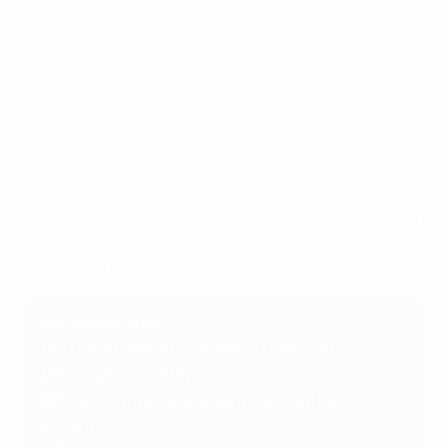
transformé le tir au but de la victoire pour
offrir un nouveau titre à son club en Coupe
Intercontinentale des moins de 20 ans au
Maracanã.
En deux minutes, Flamengo 2-2 FC Barcelona (6-5 t.a.b.)
Flamengo a remporté son deuxième titre consécutif en
Coupe Intercontinentale des moins de 20 ans 2025 au
Maracanã de Rio de Janeiro en battant le FC Barcelona
6-5 aux tirs au but à l'issue d'un match nul 2-2
spectaculaire dans le temps réglementaire.
Les temps forts
e
11
: Lorran donne l'avantage à Flamengo
e
45
: Virgili trouve le poteau
e
58
: Aller s'interpose devant Joshua à bout
portant
e