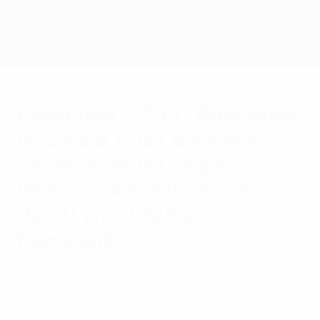
Passer
au
contenu
principal
Coupe intercontinentale des moins de 20 ans
Flamengo 2-2 FC Barcelona
(6-5 t.a.b.) : les Brésiliens
conservent la Coupe
Intercontinentale des moins
de 20 ans 2025 au
Maracanã
samedi 23 août 2025
Le défenseur de Flamengo, Carbone, a