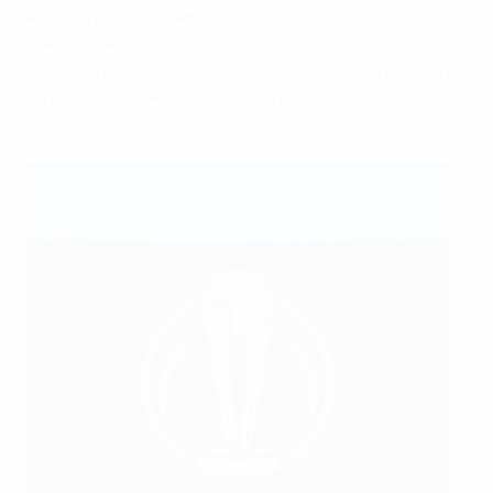
Après la pause, le remplaçant Shola Ogundana a failli
créer un deuxième but pour les hôtes, remettant le
ballon en retrait à Joshua, dont la tentative a été bien
repoussée par le gardien du Barça, Eder Aller.