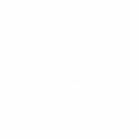
l'Olympiacos au Maracanã pour remporter sa première
Coupe Intercontinentale des moins de 20 ans,
Flamengo est revenu dans son stade pour récidiver,
cette fois aux tirs au but, contre le Barça.
Devant une foule fervente de 45 656 fans, un record, à
Rio, ce sont les tenants du titre qui ont pris le match à
leur compte, l'équipe brésilienne prenant l'avantage
après 11 minutes de jeu.
Le milieu de terrain Lorran a été à l'origine et à la
conclusion de l'action, récupérant d'abord le ballon et
lançant Matheus Goncalves avant de réagir le plus
rapidement pour marquer de près après que son
coéquipier a été dépossédé du ballon.
Le FC Barcelona est passé tout près de l'égalisation
juste avant la mi-temps, la frappe de Jan Virgili juste à
l'extérieur de la surface s'écrasant sur le poteau.