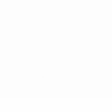
UEFA pour
l'enfance
Vie privée
Conditions d'utilisation
Politique de cookies
Paramètres des cookies
© 1998-2026 UEFA. Tous droits réservés.
La désignation UEFA, le logo de l'UEFA et toutes les marques liées
aux compétitions de l'UEFA sont protégés en tant que marques
et/ou droits d'auteur de l'UEFA. Toute utilisation de ces marques
déposées à des fins commerciales est interdite. L'utilisation de la
plate-forme UEFA.com implique que vous acceptez les Conditions
générales et les Dispositions en matière de vie privée.