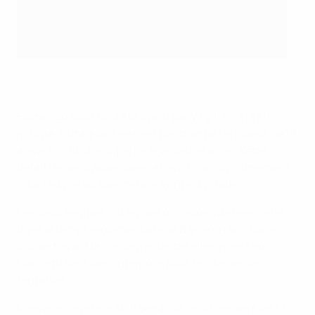
La bataille a été très disputée au Maracanã
e
Flamengo avait déjà été averti par Virgili et, à la 71
minute, l'attaquant ne s'est pas trompé : le joueur de 19
ans a inscrit une superbe égalisation après s'être
défait de deux adversaires et avoir conclu calmement
pour réduire au silence la majorité du stade.
Les deux équipes ont eu des occasions de l'emporter
dans le temps réglementaire, le Barcelonais Shane
Kluivert ayant la meilleure d'entre elles, mais Léo
Nannetti s'est bien interposé pour repousser sa
tentative.
Mais alors que le match semblait se diriger vers les tirs