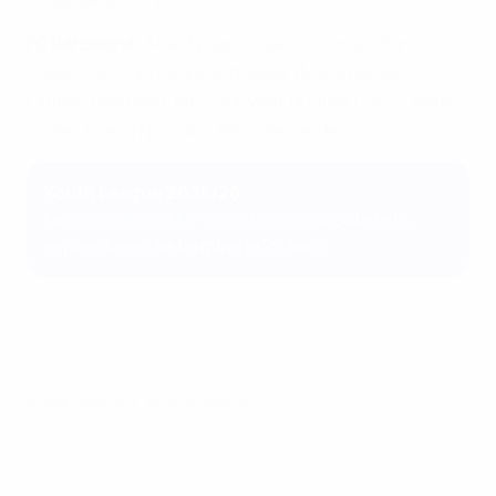
FC Barcelona
: Aller, Epsart, Cuenca, Cortes, Farré
e
e
(Oduro, 90
+4), Pedro Rodriguez (Marques, 46
),
e
e
Fariñas (Parriego, 88
), Junyent (Kluivert, 46
), Virgili,
e
Gistau (Sama Nomoko, 79
), Hernández
Youth League 2025/26
La
saison de l'UEFA Youth League
débute le 16
septembre et se termine le 20 avril.
© 1998-2026 UEFA. All rights reserved.
Mis à jour le: dimanche 24 août 2025