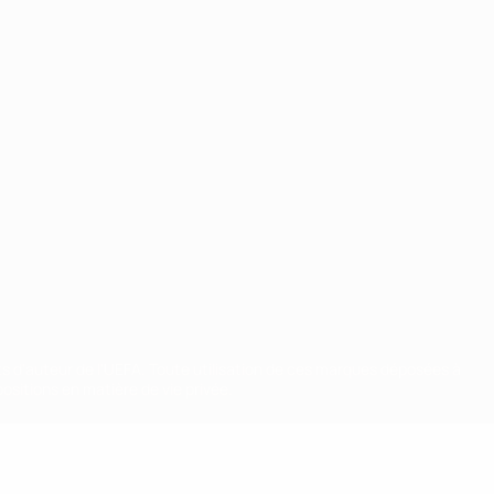
ts d'auteur de l'UEFA. Toute utilisation de ces marques déposées à
ositions en matière de vie privée.