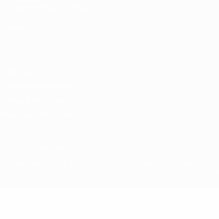
Fondation UEFA pour l'enfance
LANGUES
Français
English
Français
Deutsch
Русский
Español
Italiano
Vie privée
Conditions d'utilisation
Politique de cookies
Paramètres des cookies
© 1998-2026 UEFA. Tous droits réservés.
La désignation UEFA, le logo de l'UEFA et toutes les marques liées a
des fins commerciales est interdite. L'utilisation de la plate-forme U