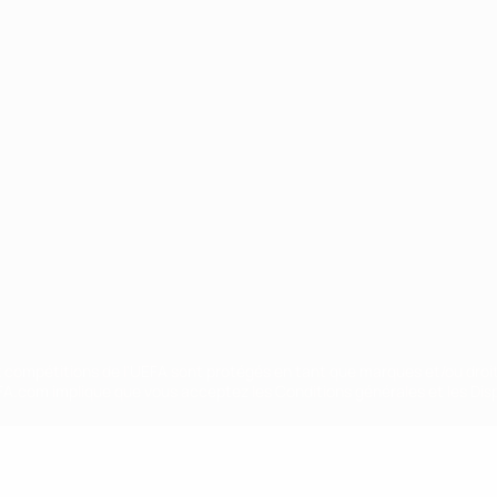
Português
ux compétitions de l'UEFA sont protégés en tant que marques et/ou droi
EFA.com implique que vous acceptez les Conditions générales et les Disp