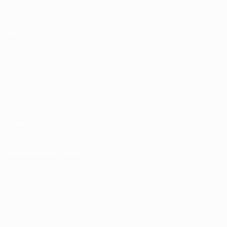
fr.UEFA.com
Fondation
UEFA pour
l'enfance
LANGUES
Français
English
Français
Deutsch
Русский
Español
Italiano
Português
Vie privée
Conditions d'utilisation
Politique de cookies
Paramètres des cookies
© 1998-2026 UEFA. Tous droits réservés.
La désignation UEFA, le logo de l'UEFA et toutes les marques liées
aux compétitions de l'UEFA sont protégés en tant que marques
et/ou droits d'auteur de l'UEFA. Toute utilisation de ces marques