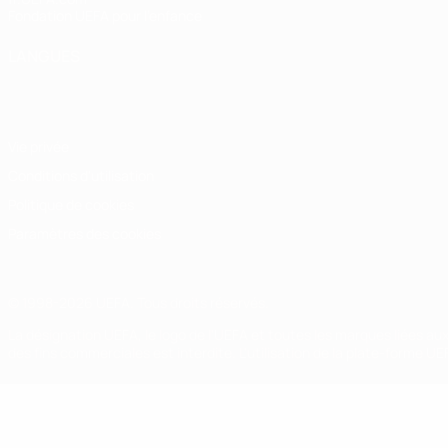
Fondation UEFA pour l'enfance
LANGUES
Français
English
Français
Deutsch
Русский
Español
Italiano
Vie privée
Conditions d'utilisation
Politique de cookies
Paramètres des cookies
© 1998-2026 UEFA. Tous droits réservés.
La désignation UEFA, le logo de l'UEFA et toutes les marques liées a
des fins commerciales est interdite. L'utilisation de la plate-forme U