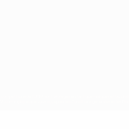
Português
ux compétitions de l'UEFA sont protégés en tant que marques et/ou droi
EFA.com implique que vous acceptez les Conditions générales et les Disp