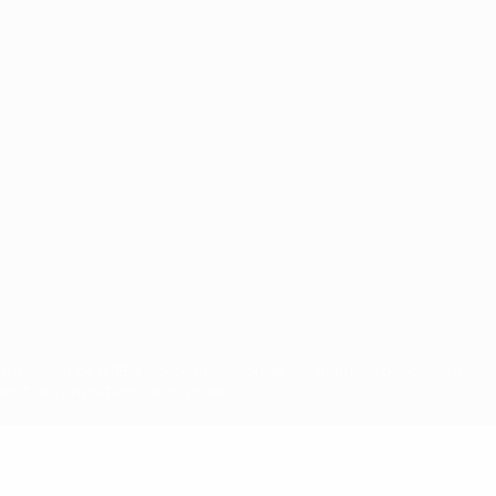
ts d'auteur de l'UEFA. Toute utilisation de ces marques déposées à
ositions en matière de vie privée.