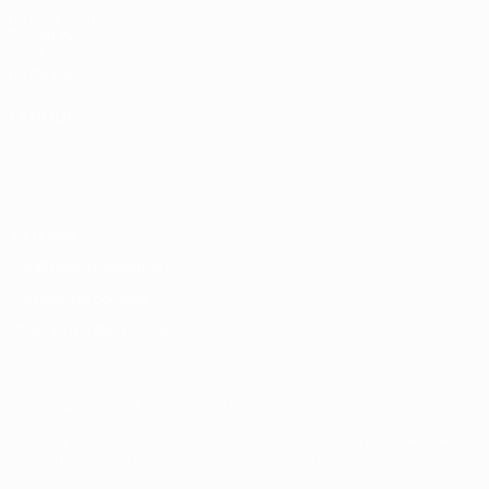
fr.UEFA.com
Fondation
UEFA pour
l'enfance
LANGUES
Français
English
Français
Deutsch
Русский
Español
Italiano
Português
Vie privée
Conditions d'utilisation
Politique de cookies
Paramètres des cookies
© 1998-2026 UEFA. Tous droits réservés.
La désignation UEFA, le logo de l'UEFA et toutes les marques liées
aux compétitions de l'UEFA sont protégés en tant que marques
et/ou droits d'auteur de l'UEFA. Toute utilisation de ces marques