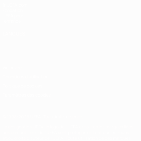
fr.UEFA.com
Fondation
UEFA pour
l'enfance
LANGUES
Français
English
Français
Deutsch
Русский
Español
Italiano
Português
Vie privée
Conditions d'utilisation
Politique de cookies
Paramètres des cookies
© 1998-2026 UEFA. Tous droits réservés.
La désignation UEFA, le logo de l'UEFA et toutes les marques liées
aux compétitions de l'UEFA sont protégés en tant que marques
et/ou droits d'auteur de l'UEFA. Toute utilisation de ces marques