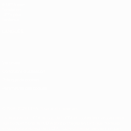
fr.UEFA.com
Fondation
UEFA pour
l'enfance
LANGUES
Français
English
Français
Deutsch
Русский
Español
Italiano
Português
Vie privée
Conditions d'utilisation
Politique de cookies
Paramètres des cookies
© 1998-2026 UEFA. Tous droits réservés.
La désignation UEFA, le logo de l'UEFA et toutes les marques liées
aux compétitions de l'UEFA sont protégés en tant que marques
et/ou droits d'auteur de l'UEFA. Toute utilisation de ces marques