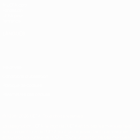
fr.UEFA.com
Fondation
UEFA pour
l'enfance
LANGUES
Français
English
Français
Deutsch
Русский
Español
Italiano
Português
Vie privée
Conditions d'utilisation
Politique de cookies
Paramètres des cookies
© 1998-2026 UEFA. Tous droits réservés.
La désignation UEFA, le logo de l'UEFA et toutes les marques liées
aux compétitions de l'UEFA sont protégés en tant que marques
et/ou droits d'auteur de l'UEFA. Toute utilisation de ces marques