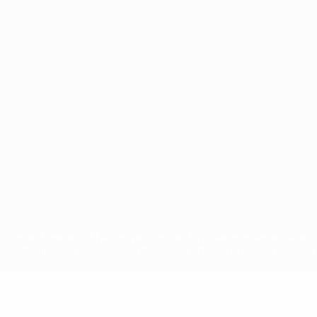
Português
ux compétitions de l'UEFA sont protégés en tant que marques et/ou droi
EFA.com implique que vous acceptez les Conditions générales et les Disp