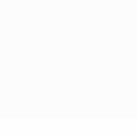
ts d'auteur de l'UEFA. Toute utilisation de ces marques déposées à
ositions en matière de vie privée.