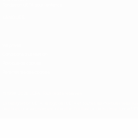
Fondation UEFA pour l'enfance
LANGUES
Français
English
Français
Deutsch
Русский
Español
Italiano
Vie privée
Conditions d'utilisation
Politique de cookies
Paramètres des cookies
© 1998-2026 UEFA. Tous droits réservés.
La désignation UEFA, le logo de l'UEFA et toutes les marques liées a
des fins commerciales est interdite. L'utilisation de la plate-forme U