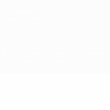
Conditions d'utilisation
Politique de cookies
Paramètres des cookies
© 1998-2026 UEFA. Tous droits réservés.
La désignation UEFA, le logo de l'UEFA et toutes les marques liées
aux compétitions de l'UEFA sont protégés en tant que marques
et/ou droits d'auteur de l'UEFA. Toute utilisation de ces marques
déposées à des fins commerciales est interdite. L'utilisation de la
plate-forme UEFA.com implique que vous acceptez les Conditions
générales et les Dispositions en matière de vie privée.