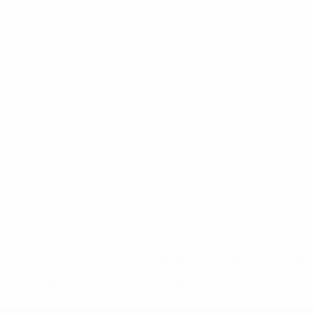
* Suspendue jusqu'à nouvel ordre. <a
href='https://fr.uefa.com/insideuefa/mediaservices/media
148df3adfcb7-1e200e38ed6f-1000--fifa-uefa-suspendem-
equipas-e-seleccoes-russas-de-todas-as-prov/' >En
savoir plus</a>