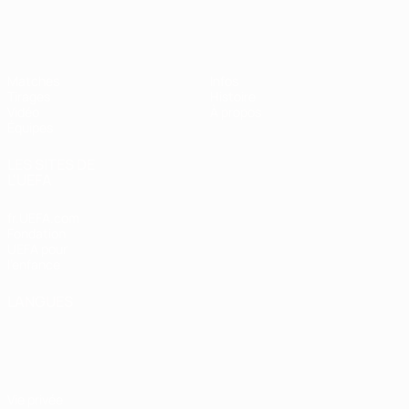
EURO des moins de 17 ans de l’UEFA
Matches
Infos
Tirages
Histoire
Vidéo
À propos
Équipes
LES SITES DE
L'UEFA
fr.UEFA.com
Fondation
UEFA pour
l'enfance
LANGUES
Français
English
Français
Deutsch
Русский
Español
Italiano
Português
Vie privée