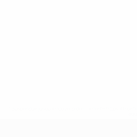
* Suspendue jusqu'à nouvel ordre. <a href='https://fr
equ
EURO des moins de 17 ans de l’UEFA