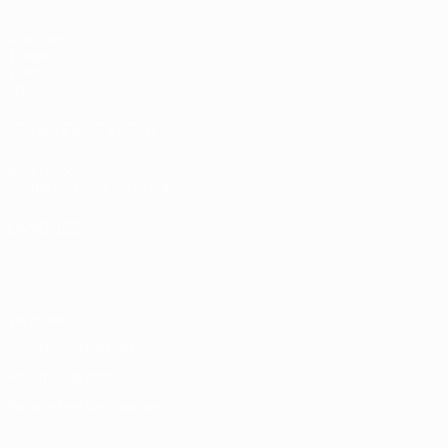
Matches
Tirages
Vidéo
Équipes
LES SITES DE L'UEFA
fr.UEFA.com
Fondation UEFA pour l'enfance
LANGUES
Français
English
Français
Deutsch
Русский
Español
Italiano
Vie privée
Conditions d'utilisation
Politique de cookies
Paramètres des cookies