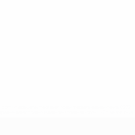
.uefa.com/insideuefa/mediaservices/mediareleases/news/027
ipas-e-seleccoes-russas-de-todas-as-prov/' >En savoir plus