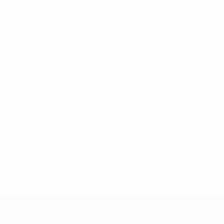
2-148df3adfcb7-1e200e38ed6f-1000--fifa-uefa-suspendem-
</a>