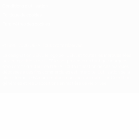
Conditions d'utilisation
Politique de cookies
Paramètres des cookies
© 1998-2026 UEFA. Tous droits réservés.
La désignation UEFA, le logo de l'UEFA et toutes les marques liées
aux compétitions de l'UEFA sont protégés en tant que marques
et/ou droits d'auteur de l'UEFA. Toute utilisation de ces marques
déposées à des fins commerciales est interdite. L'utilisation de la
plate-forme UEFA.com implique que vous acceptez les Conditions
générales et les Dispositions en matière de vie privée.