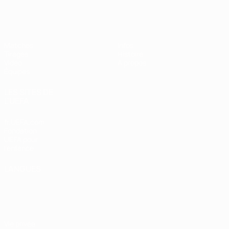
EURO des moins de 17 ans de l’UEFA
Matches
Infos
Tirages
Histoire
Vidéo
À propos
Équipes
LES SITES DE
L'UEFA
fr.UEFA.com
Fondation
UEFA pour
l'enfance
LANGUES
Français
English
Français
Deutsch
Русский
Español
Italiano
Português
Vie privée