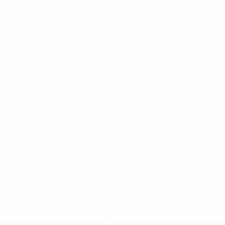
* Suspendue jusqu'à nouvel ordre. <a
href='https://fr.uefa.com/insideuefa/mediaservices/media
148df3adfcb7-1e200e38ed6f-1000--fifa-uefa-suspendem-
equipas-e-seleccoes-russas-de-todas-as-prov/' >En
savoir plus</a>