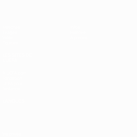
EURO des moins de 17 ans de l’UEFA
Matches
Infos
Tirages
Histoire
Vidéo
À propos
Équipes
LES SITES DE
L'UEFA
fr.UEFA.com
Fondation
UEFA pour
l'enfance
LANGUES
Français
English
Français
Deutsch
Русский
Español
Italiano
Português
Vie privée