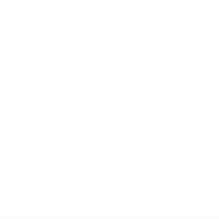
* Suspendue jusqu'à nouvel ordre. <a
href='https://fr.uefa.com/insideuefa/mediaservices/media
148df3adfcb7-1e200e38ed6f-1000--fifa-uefa-suspendem-
equipas-e-seleccoes-russas-de-todas-as-prov/' >En
savoir plus</a>