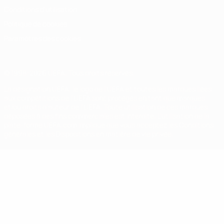
Conditions d'utilisation
Politique de cookies
Paramètres des cookies
© 1998-2026 UEFA. Tous droits réservés.
La désignation UEFA, le logo de l'UEFA et toutes les marques liées
aux compétitions de l'UEFA sont protégés en tant que marques
et/ou droits d'auteur de l'UEFA. Toute utilisation de ces marques
déposées à des fins commerciales est interdite. L'utilisation de la
plate-forme UEFA.com implique que vous acceptez les Conditions
générales et les Dispositions en matière de vie privée.