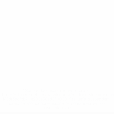
* Suspendue jusqu'à nouvel ordre. <a
href='https://fr.uefa.com/insideuefa/mediaservices/media
148df3adfcb7-1e200e38ed6f-1000--fifa-uefa-suspendem-
equipas-e-seleccoes-russas-de-todas-as-prov/' >En
savoir plus</a>