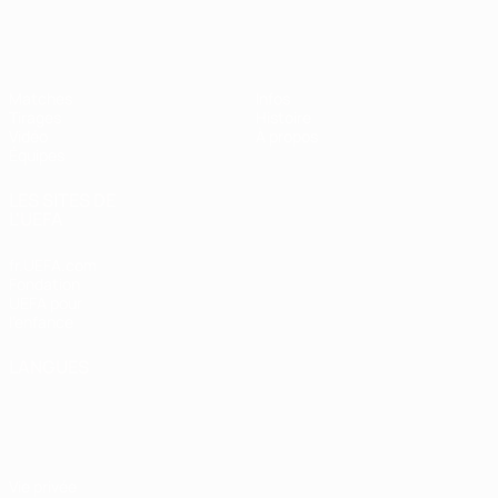
EURO des moins de 17 ans de l’UEFA
Matches
Infos
Tirages
Histoire
Vidéo
À propos
Équipes
LES SITES DE
L'UEFA
fr.UEFA.com
Fondation
UEFA pour
l'enfance
LANGUES
Français
English
Français
Deutsch
Русский
Español
Italiano
Português
Vie privée