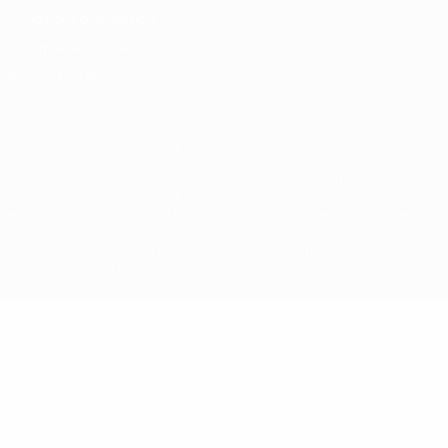
Conditions d'utilisation
Politique de cookies
Paramètres des cookies
© 1998-2026 UEFA. Tous droits réservés.
La désignation UEFA, le logo de l'UEFA et toutes les marques liées
aux compétitions de l'UEFA sont protégés en tant que marques
et/ou droits d'auteur de l'UEFA. Toute utilisation de ces marques
déposées à des fins commerciales est interdite. L'utilisation de la
plate-forme UEFA.com implique que vous acceptez les Conditions
générales et les Dispositions en matière de vie privée.