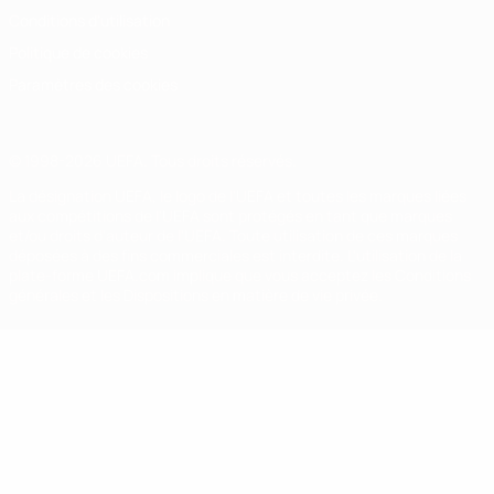
Conditions d'utilisation
Politique de cookies
Paramètres des cookies
© 1998-2026 UEFA. Tous droits réservés.
La désignation UEFA, le logo de l'UEFA et toutes les marques liées
aux compétitions de l'UEFA sont protégés en tant que marques
et/ou droits d'auteur de l'UEFA. Toute utilisation de ces marques
déposées à des fins commerciales est interdite. L'utilisation de la
plate-forme UEFA.com implique que vous acceptez les Conditions
générales et les Dispositions en matière de vie privée.