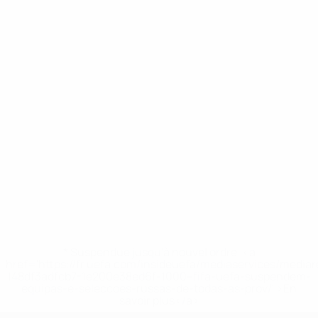
* Suspendue jusqu'à nouvel ordre. <a
href='https://fr.uefa.com/insideuefa/mediaservices/media
148df3adfcb7-1e200e38ed6f-1000--fifa-uefa-suspendem-
equipas-e-seleccoes-russas-de-todas-as-prov/' >En
savoir plus</a>