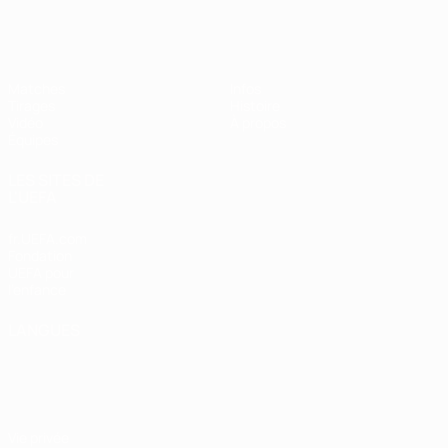
EURO des moins de 17 ans de l’UEFA
Matches
Infos
Tirages
Histoire
Vidéo
À propos
Équipes
LES SITES DE
L'UEFA
fr.UEFA.com
Fondation
UEFA pour
l'enfance
LANGUES
Français
English
Français
Deutsch
Русский
Español
Italiano
Português
Vie privée