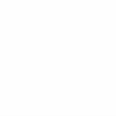
* Suspendue jusqu'à nouvel ordre. <a
href='https://fr.uefa.com/insideuefa/mediaservices/media
148df3adfcb7-1e200e38ed6f-1000--fifa-uefa-suspendem-
equipas-e-seleccoes-russas-de-todas-as-prov/' >En
savoir plus</a>