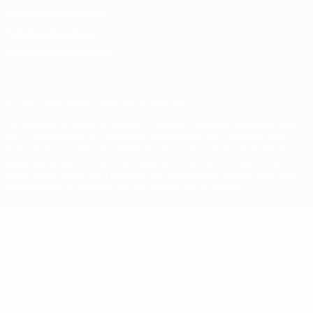
Conditions d'utilisation
Politique de cookies
Paramètres des cookies
© 1998-2026 UEFA. Tous droits réservés.
La désignation UEFA, le logo de l'UEFA et toutes les marques liées
aux compétitions de l'UEFA sont protégés en tant que marques
et/ou droits d'auteur de l'UEFA. Toute utilisation de ces marques
déposées à des fins commerciales est interdite. L'utilisation de la
plate-forme UEFA.com implique que vous acceptez les Conditions
générales et les Dispositions en matière de vie privée.