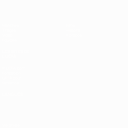
EURO des moins de 17 ans de l’UEFA
Matches
Infos
Tirages
Histoire
Vidéo
À propos
Équipes
LES SITES DE
L'UEFA
fr.UEFA.com
Fondation
UEFA pour
l'enfance
LANGUES
Français
English
Français
Deutsch
Русский
Español
Italiano
Português
Vie privée