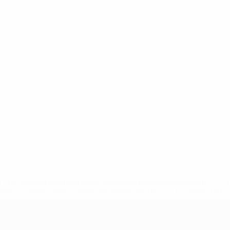
.uefa.com/insideuefa/mediaservices/mediareleases/news/027
ipas-e-seleccoes-russas-de-todas-as-prov/' >En savoir plus