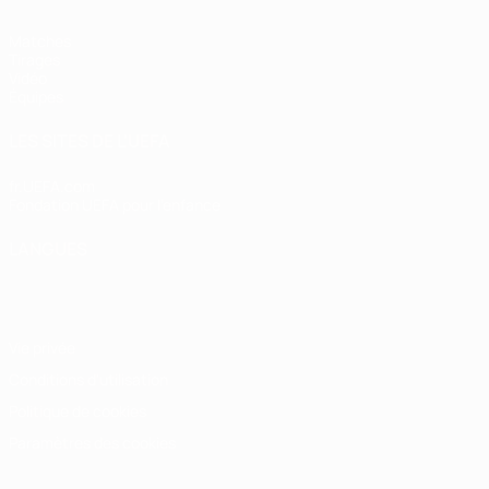
Matches
Tirages
Vidéo
Équipes
LES SITES DE L'UEFA
fr.UEFA.com
Fondation UEFA pour l'enfance
LANGUES
Français
English
Français
Deutsch
Русский
Español
Italiano
Vie privée
Conditions d'utilisation
Politique de cookies
Paramètres des cookies