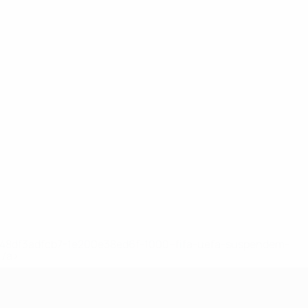
2-148df3adfcb7-1e200e38ed6f-1000--fifa-uefa-suspendem-
</a>