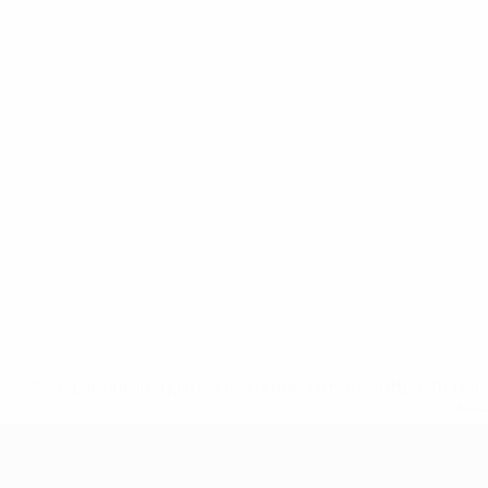
* Suspendue jusqu'à nouvel ordre. <a href='https://fr
equ
EURO des moins de 17 ans de l’UEFA