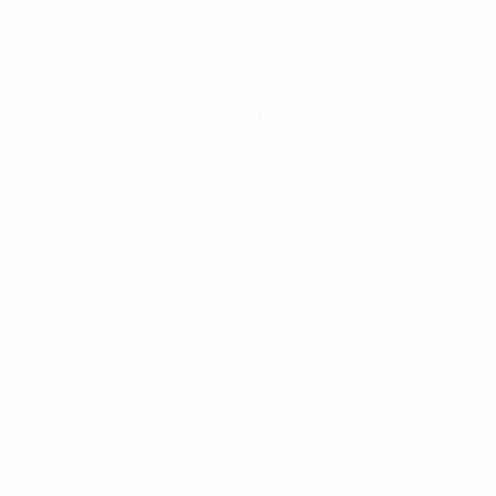
EURO des moins de 17 ans de l’UEFA
Matches
Infos
Tirages
Histoire
Vidéo
À propos
Équipes
LES SITES DE
L'UEFA
fr.UEFA.com
Fondation
UEFA pour
l'enfance
LANGUES
Français
English
Français
Deutsch
Русский
Español
Italiano
Português
Vie privée