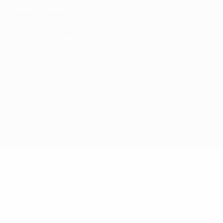
Conditions d'utilisation
Politique de cookies
Paramètres des cookies
© 1998-2026 UEFA. Tous droits réservés.
La désignation UEFA, le logo de l'UEFA et toutes les marques liées
aux compétitions de l'UEFA sont protégés en tant que marques
et/ou droits d'auteur de l'UEFA. Toute utilisation de ces marques
déposées à des fins commerciales est interdite. L'utilisation de la
plate-forme UEFA.com implique que vous acceptez les Conditions
générales et les Dispositions en matière de vie privée.