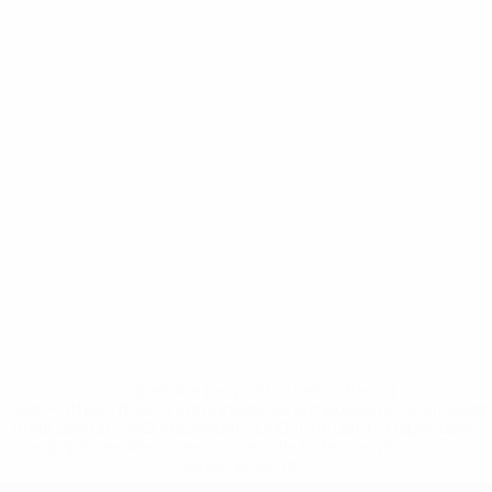
* Suspendue jusqu'à nouvel ordre. <a
href='https://fr.uefa.com/insideuefa/mediaservices/media
148df3adfcb7-1e200e38ed6f-1000--fifa-uefa-suspendem-
equipas-e-seleccoes-russas-de-todas-as-prov/' >En
savoir plus</a>