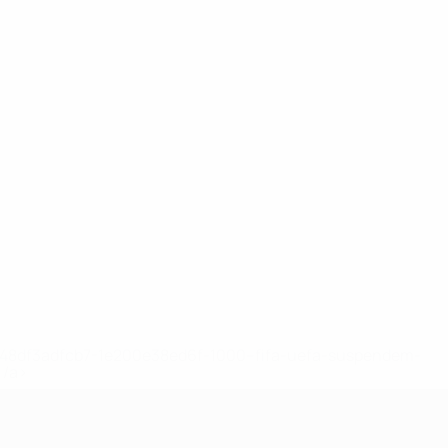
2-148df3adfcb7-1e200e38ed6f-1000--fifa-uefa-suspendem-
</a>