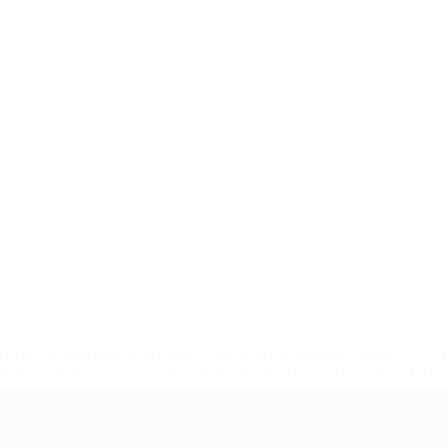
.uefa.com/insideuefa/mediaservices/mediareleases/news/027
ipas-e-seleccoes-russas-de-todas-as-prov/' >En savoir plus