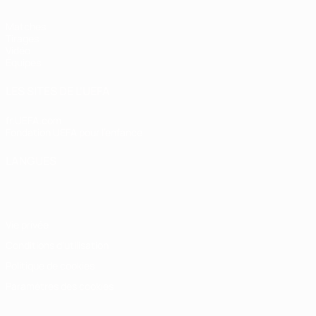
Matches
Tirages
Vidéo
Équipes
LES SITES DE L'UEFA
fr.UEFA.com
Fondation UEFA pour l'enfance
LANGUES
Français
English
Français
Deutsch
Русский
Español
Italiano
Vie privée
Conditions d'utilisation
Politique de cookies
Paramètres des cookies