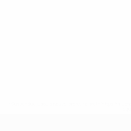
* Suspendue jusqu'à nouvel ordre. <a href='https://fr
equ
EURO des moins de 17 ans de l’UEFA