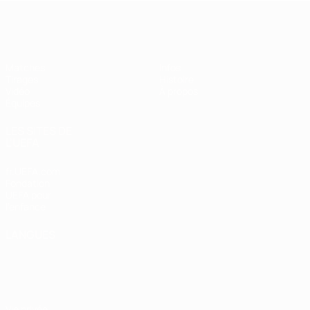
EURO des moins de 17 ans de l’UEFA
Matches
Infos
Tirages
Histoire
Vidéo
À propos
Équipes
LES SITES DE
L'UEFA
fr.UEFA.com
Fondation
UEFA pour
l'enfance
LANGUES
Français
English
Français
Deutsch
Русский
Español
Italiano
Português
Vie privée