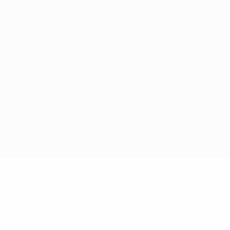
Conditions d'utilisation
Politique de cookies
Paramètres des cookies
© 1998-2026 UEFA. Tous droits réservés.
La désignation UEFA, le logo de l'UEFA et toutes les marques liées
aux compétitions de l'UEFA sont protégés en tant que marques
et/ou droits d'auteur de l'UEFA. Toute utilisation de ces marques
déposées à des fins commerciales est interdite. L'utilisation de la
plate-forme UEFA.com implique que vous acceptez les Conditions
générales et les Dispositions en matière de vie privée.