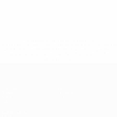
* Suspendue jusqu'à nouvel ordre. <a
href='https://fr.uefa.com/insideuefa/mediaservices/media
148df3adfcb7-1e200e38ed6f-1000--fifa-uefa-suspendem-
equipas-e-seleccoes-russas-de-todas-as-prov/' >En
savoir plus</a>
EURO des moins de 17 ans de l’UEFA
Matches
Infos
Tirages
Histoire
Vidéo
À propos
Équipes
LES SITES DE
L'UEFA