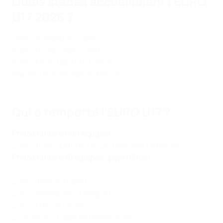
Quels stades accueillaient l'EURO
U17 2026 ?
Lilleküla staadion, Tallinn
Kadrioru staadion, Tallinn
Kalevi Keskstaadion, Tallinn
Rakvere linnastaadion, Rakvere
Qui a remporté l'EURO U17 ?
Phase finale à huit équipes
2026 : Italie (Estonie)2025 : Portugal (Albanie)
Phase finale à 16 équipes (pays hôtes)
2024 : Italie (Chypre)
2023 : Allemagne (Hongrie)
2022 : France (Israël)
2020 et 2021 : pas de phase finale