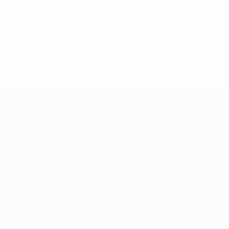
2002 : Suisse (Danemark)
© 1998-2026 UEFA. All rights reserved.
Mis à jour le: dimanche 7 juin 2026
EURO des moins de 17 ans de l’UEFA
Matches
Infos
Tirages
Histoire
Vidéo
À propos
Équipes
LES SITES DE
L'UEFA
fr.UEFA.com
Fondation