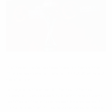
Le Trophée en jeu
UEFA via Getty Anna Andreas/jalgpall.ee supplied by Estonian Football
Association
L'Estonie accueillait la phase finale du Championnat
d'Europe des moins de 17 ans de l'UEFA 2026 entre le 25
mai et le 7 juin.
Le tirage au sort a eu lieu à 11 heures (12 heures
locales) au Lilleküla staadion, à Tallinn, le jeudi 9 avril.
Les hôtes sont rejoints par les sept équipes issues du
Tour 2 de qualification. Les deux premières de chaque