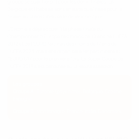
groupe se qualifieront pour les demi-finales. La
Belgique et l'Italie se sont ensuite qualifiées pour la
finale, au stade Lilleküla le dimanche 7 juin.
L’Estonie a déjà accueilli la phase finale du
Championnat d’Europe des moins de 19 ans de l’UEFA
2012 et de l’EURO féminin des moins de 17 ans de
l’UEFA 2023, mais elle organisera (et participera à)
l’EURO U17 pour la première fois. La Super Coupe de
l’UEFA 2018 s’est déroulée au Lilleküla staadion.
Les groupes
Groupe A
: Estonie (pays hôte), Belgique, Croatie,
Espagne
Groupe B
: Monténégro, France, Italie, Danemark