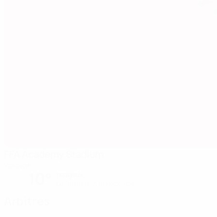
FFA Academy Stadium
Yerevan
10°
nuageux
Le terrain est impeccable
Arbitres