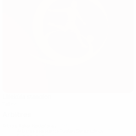
Lilleküla staadion
Tallinn
Arbitres
Arbitre
Asker Nadjafaliev
UZB
Arbitres assistants
Ruslan Serazitdinov
UZB