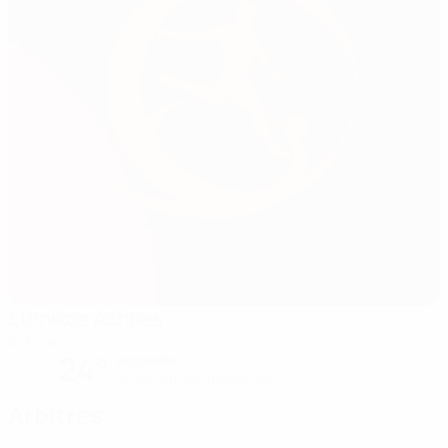
Ethnikos Achnas
Achnas
24°
ensoleillé
Le terrain est impeccable
Arbitres