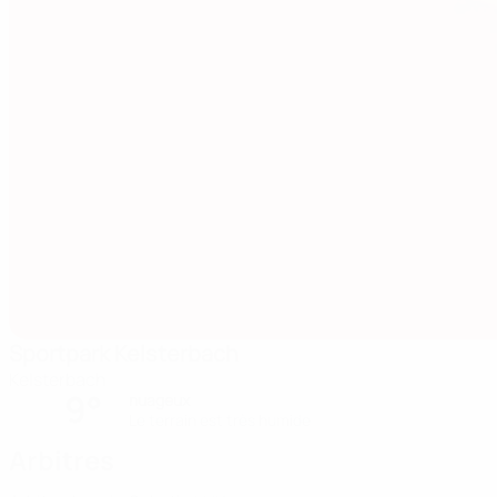
Sportpark Kelsterbach
Kelsterbach
9°
nuageux
Le terrain est très humide
Arbitres