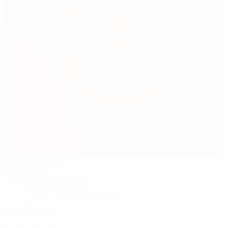
Lindabrunn
Lindabrunn
16°
ensoleillé
Le terrain est sec
Arbitres