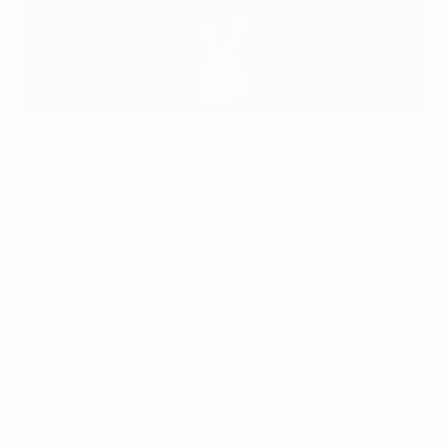
Le trophée Lennart Johansson
©UEFA.com
Le trophée Lennart Johansson est remis aux
vainqueurs de l'UEFA Youth League, qui offre aux
centres de formation des plus grosses écuries du
Vieux continent une expérience précieuse sur la
scène européenne.
Baptisé en hommage au président honoraire de l'UEFA,
ce trophée possède un socle en métal brut de
décoffrage soutenant une boucle en acier massif poli.
La forme du trophée reflète la mission de la
compétition : combler l'écart existant entre le football
de jeunes et le football professionnel.