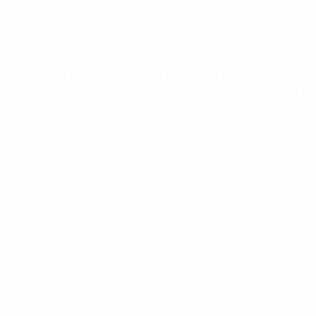
L'association entre ces deux matériaux symbolise le
façonnage des jeunes joueurs, dont l'ambition est
d'accéder au toit de l'Europe. Conçu par l'agence
Fivefootsix à Londres, le trophée mesure 50 cm de haut
et a été fabriqué par l'orfèvre Thomas Lyte.
UEFA Youth League
Vidéo
Histoire
Infos
À propos
LES SITES DE
L'UEFA