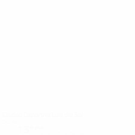
Ciudad Deportiva Luis del Sol
Séville
13°
pluie
Le terrain est très humide