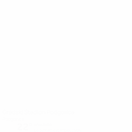
Gradski Stadion Podgorica
Podgorica
22°
ensoleillé
Le terrain est impeccable