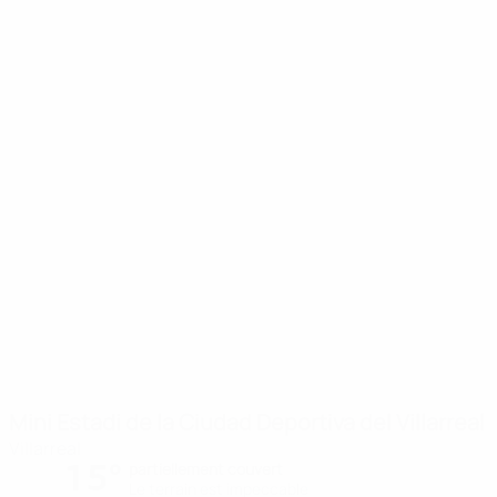
Mini Estadi de la Ciudad Deportiva del Villarreal
Villarreal
15°
partiellement couvert
Le terrain est impeccable