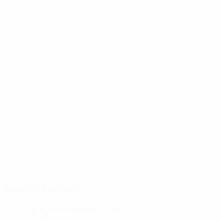
Esenler Stadium
Istanbul
15°
partiellement couvert
Le terrain est impeccable