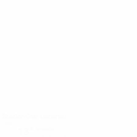
Stadion Graz Liebenau
Graz
13°
ensoleillé
Le terrain est sec