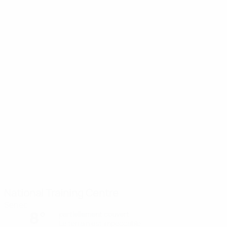
National Training Centre
Senec
8°
partiellement couvert
Le terrain est impeccable