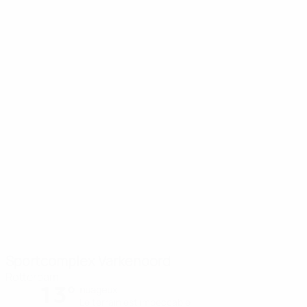
Sportcomplex Varkenoord
Rotterdam
13°
nuageux
Le terrain est impeccable