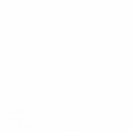
The NEST
Roeselare
24°
ensoleillé
Le terrain est impeccable