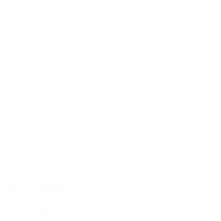
Namys Stadium
Shymkent
25°
ensoleillé
Le terrain est sec