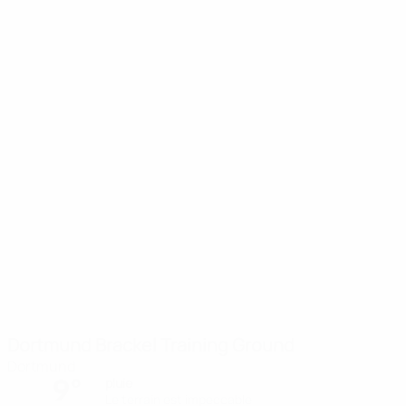
Dortmund Brackel Training Ground
Dortmund
9°
pluie
Le terrain est impeccable