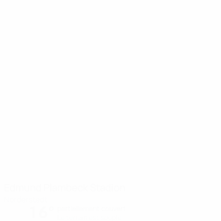
Edmund Plambeck Stadion
Norderstedt
16°
partiellement couvert
Le terrain est souple