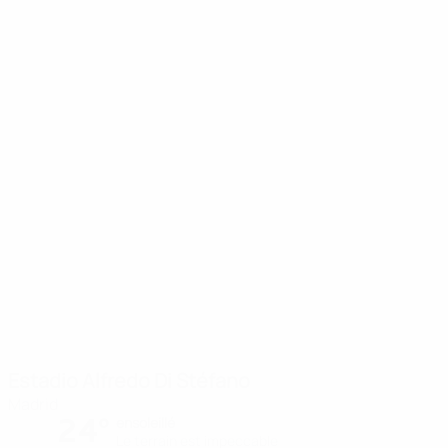
Estadio Alfredo Di Stéfano
Madrid
24°
ensoleillé
Le terrain est impeccable