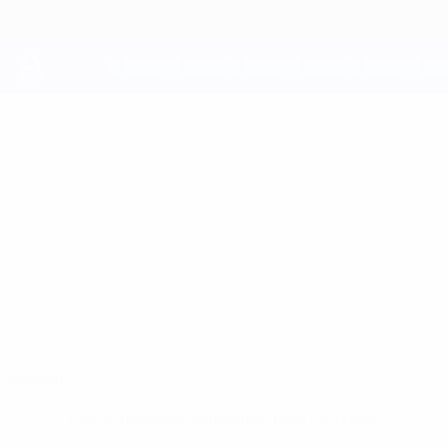
Passer
au
contenu
principal
UEFA Youth League
BILAL
Bilal Daaou Stats
DAAOU
Frankfurt
Accueil
Pas de données disponibles pour ce joueur