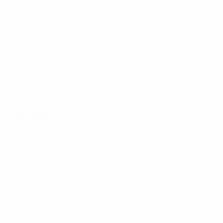
Infos
À propos
LES SITES DE
L'UEFA
fr.UEFA.com
Fondation
UEFA pour
l'enfance
LANGUES
Français
English
Français
Deutsch
Русский
Español
Italiano
Português
Vie privée
Conditions d'utilisation
Politique de cookies
Paramètres des cookies