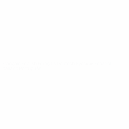
Infos
À propos
LES SITES DE
L'UEFA
fr.UEFA.com
Fondation
UEFA pour
l'enfance
LANGUES
Français
English
Français
Deutsch
Русский
Español
Italiano
Português
Vie privée
Conditions d'utilisation
Politique de cookies
Paramètres des cookies