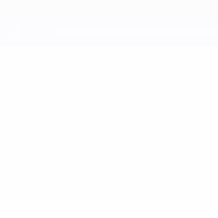
Passer
au
contenu
principal
UEFA Youth League
SYLVESTER ENGELHARDT
Sylvester Engelhardt Hildebrandt Stats
HILDEBRANDT
Copenhagen
Accueil
Pas de données disponibles pour ce joueur