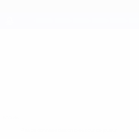
Passer
au
contenu
principal
UEFA Youth League
AKRAM
Akram Ayadi Stats
AYADI
Frankfurt
Accueil
Pas de données disponibles pour ce joueur