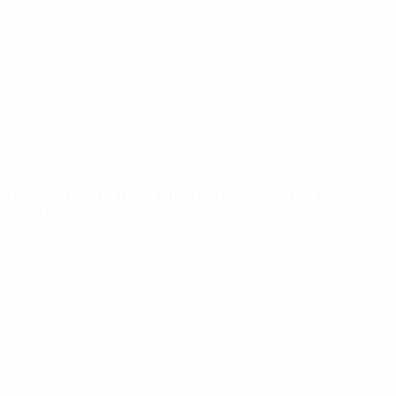
Infos
À propos
LES SITES DE
L'UEFA
fr.UEFA.com
Fondation
UEFA pour
l'enfance
LANGUES
Français
English
Français
Deutsch
Русский
Español
Italiano
Português
Vie privée
Conditions d'utilisation
Politique de cookies
Paramètres des cookies