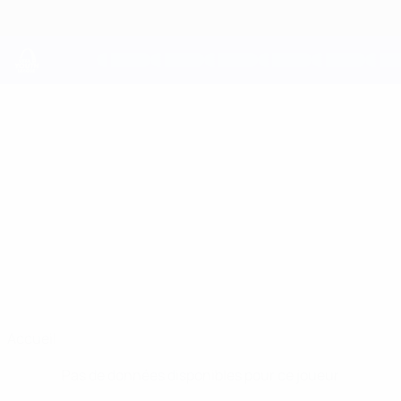
Passer
au
contenu
principal
UEFA Youth League
VIKTOR MÁNI
Viktor Máni Sævarsson Stats
SÆVARSSON
Akureyri
Accueil
Pas de données disponibles pour ce joueur