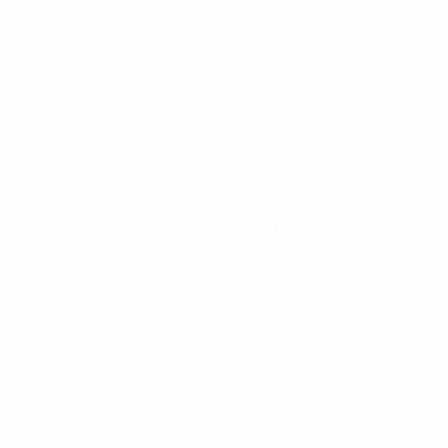
Infos
À propos
LES SITES DE
L'UEFA
fr.UEFA.com
Fondation
UEFA pour
l'enfance
LANGUES
Français
English
Français
Deutsch
Русский
Español
Italiano
Português
Vie privée
Conditions d'utilisation
Politique de cookies
Paramètres des cookies