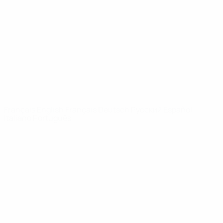
Infos
À propos
LES SITES DE
L'UEFA
fr.UEFA.com
Fondation
UEFA pour
l'enfance
LANGUES
Français
English
Français
Deutsch
Русский
Español
Italiano
Português
Vie privée
Conditions d'utilisation
Politique de cookies
Paramètres des cookies