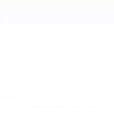
Passer
au
contenu
principal
UEFA Youth League
ÞÓRIR HRAFN
Þórir Hrafn Ellertsson Stats
ELLERTSSON
Akureyri
Accueil
Pas de données disponibles pour ce joueur