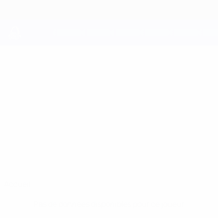
Passer
au
contenu
principal
UEFA Youth League
IBRAHIM
Ibrahim Diarra Stats
DIARRA
Barcelona
Accueil
Pas de données disponibles pour ce joueur