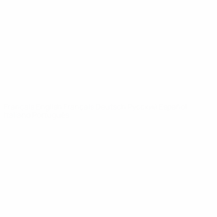
Infos
À propos
LES SITES DE
L'UEFA
fr.UEFA.com
Fondation
UEFA pour
l'enfance
LANGUES
Français
English
Français
Deutsch
Русский
Español
Italiano
Português
Vie privée
Conditions d'utilisation
Politique de cookies
Paramètres des cookies